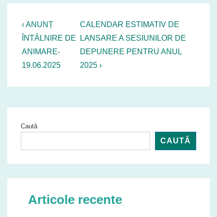
Navigare
Previous
Next
‹ ANUNȚ
CALENDAR ESTIMATIV DE
Post
Post
în
ÎNTÂLNIRE DE
LANSARE A SESIUNILOR DE
is
is
ANIMARE-
DEPUNERE PENTRU ANUL
articole
19.06.2025
2025 ›
Caută
CAUTĂ
Articole recente