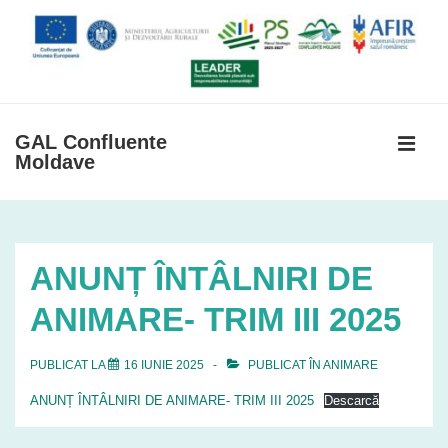
↓
Skip
to
Main
Content
GAL Confluente
Moldave
MEN
Navigare
primară
ANUNȚ ÎNTÂLNIRI DE
ANIMARE- TRIM III 2025
PUBLICAT LA
16 IUNIE 2025
PUBLICAT ÎN
ANIMARE
ANUNȚ ÎNTÂLNIRI DE ANIMARE- TRIM III 2025
Descarcă