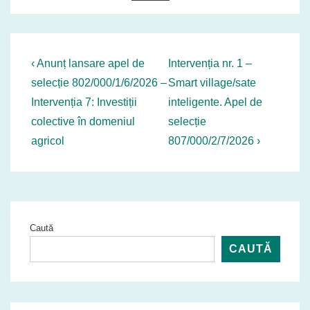
Navigare
Previous
Next
‹ Anunț lansare apel de
Intervenția nr. 1 –
Post
Post
în
selecție 802/000/1/6/2026 –
Smart village/sate
is
is
Intervenția 7: Investiții
inteligente. Apel de
articole
colective în domeniul
selecție
agricol
807/000/2/7/2026 ›
Caută
CAUTĂ