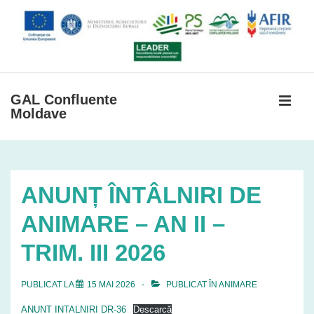
↓
Skip
to
Main
Content
GAL Confluente
Moldave
MEN
Navigare
primară
ANUNȚ ÎNTÂLNIRI DE
ANIMARE – AN II –
TRIM. III 2026
PUBLICAT LA
15 MAI 2026
PUBLICAT ÎN
ANIMARE
ANUNT INTALNIRI DR-36
Descarcă