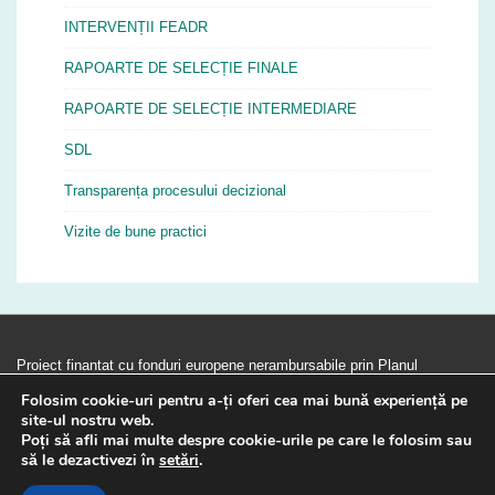
INTERVENȚII FEADR
RAPOARTE DE SELECȚIE FINALE
RAPOARTE DE SELECȚIE INTERMEDIARE
SDL
Transparența procesului decizional
Vizite de bune practici
Proiect finantat cu fonduri europene nerambursabile prin Planul
Strategic 2023 – 2027 (PS 2023 - 2027). PS 2027 este implementat de
Folosim cookie-uri pentru a-ți oferi cea mai bună experiență pe
Agentia pentru Finantarea Investitiilor Rurale, din subordinea
site-ul nostru web.
Ministerului Agriculturii si Dezvoltarii Rurale. PS 2027 este finantat de
Poți să afli mai multe despre cookie-urile pe care le folosim sau
să le dezactivezi în
setări
.
Uniunea Europeana si Guvernul Romaniei prin Fondul European Agricol
pentru Dezvoltare Rurala.