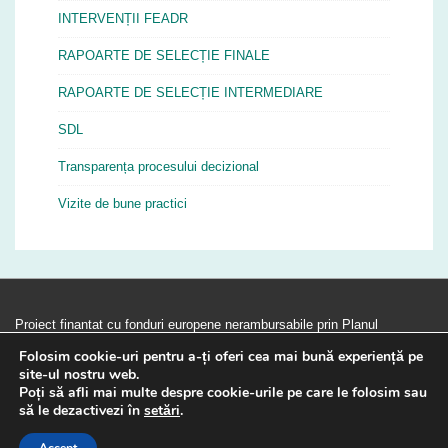
INTERVENȚII FEADR
RAPOARTE DE SELECȚIE FINALE
RAPOARTE DE SELECȚIE INTERMEDIARE
SDL
Transparența procesului decizional
Vizite de bune practici
Proiect finantat cu fonduri europene nerambursabile prin Planul
Strategic 2023 – 2027 (PS 2023 - 2027). PS 2027 este implementat de
Folosim cookie-uri pentru a-ți oferi cea mai bună experiență pe
Agentia pentru Finantarea Investitiilor Rurale, din subordinea
site-ul nostru web.
Ministerului Agriculturii si Dezvoltarii Rurale. PS 2027 este finantat de
Poți să afli mai multe despre cookie-urile pe care le folosim sau
să le dezactivezi în
setări
.
Uniunea Europeana si Guvernul Romaniei prin Fondul European Agricol
pentru Dezvoltare Rurala.