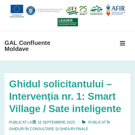
↓
Skip
to
Main
Content
GAL Confluente
Moldave
MEN
Navigare
primară
Ghidul solicitantului –
Intervenția nr. 1: Smart
Village / Sate inteligente
PUBLICAT LA
16 SEPTEMBRIE 2025
PUBLICAT ÎN
GHIDURI ÎN CONSULTARE ȘI GHIDURI FINALE