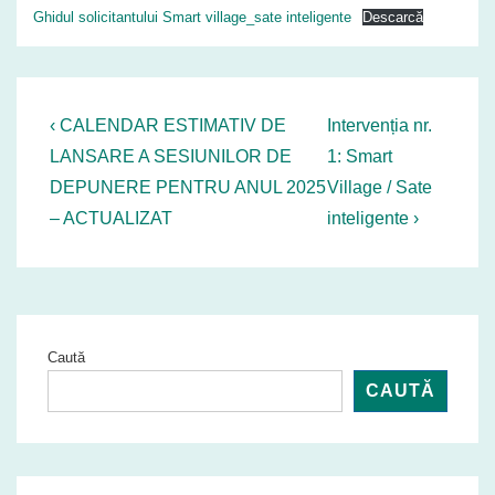
Ghidul solicitantului Smart village_sate inteligente
Descarcă
Navigare
Previous
Next
‹ CALENDAR ESTIMATIV DE
Intervenția nr.
Post
Post
în
LANSARE A SESIUNILOR DE
1: Smart
is
is
DEPUNERE PENTRU ANUL 2025
Village / Sate
articole
– ACTUALIZAT
inteligente ›
Caută
CAUTĂ