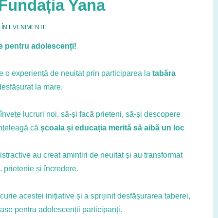
Fundația Yana
 ÎN
EVENIMENTE
 pentru adolescenți!
 o experiență de neuitat prin participarea la
tabăra
desfășurat la mare.
învețe lucruri noi, să-și facă prieteni, să-și descopere
 înțeleagă că
școala și educația merită să aibă un loc
distractive au creat amintiri de neuitat și au transformat
, prietenie și încredere.
urie acestei inițiative și a sprijinit desfășurarea taberei,
ase pentru adolescenții participanți.