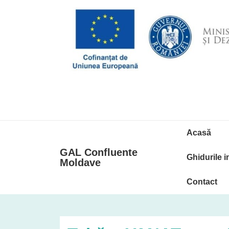
↓
Skip
to
Main
Content
Secondary
Navigare
Acasă
Navigation
primară
GAL Confluente
Ghidurile i
Moldave
Contact