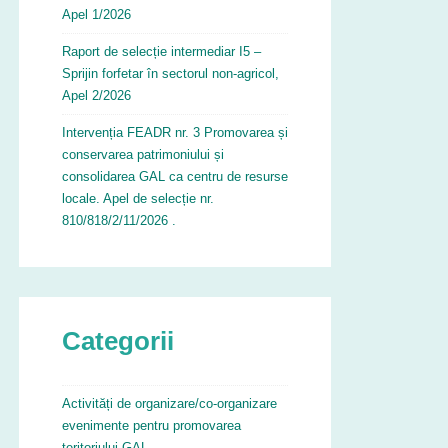
Apel 1/2026
Raport de selecție intermediar I5 –
Sprijin forfetar în sectorul non-agricol,
Apel 2/2026
Intervenția FEADR nr. 3 Promovarea și
conservarea patrimoniului și
consolidarea GAL ca centru de resurse
locale. Apel de selecție nr.
810/818/2/11/2026 .
Categorii
Activități de organizare/co-organizare
evenimente pentru promovarea
teritoriului GAL