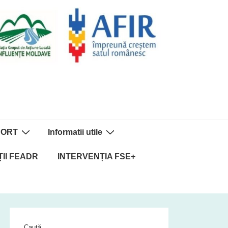
PORT
Informatii utile
II FEADR
INTERVENȚIA FSE+
Caută