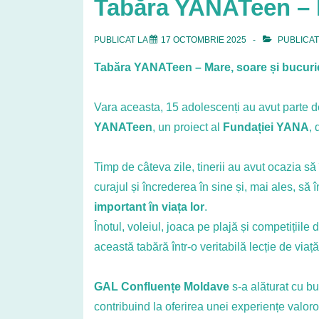
Tabăra YANATeen – 
PUBLICAT LA
17 OCTOMBRIE 2025
PUBLICAT
Tabăra YANATeen – Mare, soare și bucurie
Vara aceasta, 15 adolescenți au avut parte de
YANATeen
, un proiect al
Fundației YANA
, 
Timp de câteva zile, tinerii au avut ocazia să 
curajul și încrederea în sine și, mai ales, să
important în viața lor
.
Înotul, voleiul, joaca pe plajă și competițiile 
această tabără într-o veritabilă lecție de viață
GAL Confluențe Moldave
s-a alăturat cu buc
contribuind la oferirea unei experiențe valoro