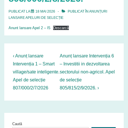
PUBLICAT LA
18 MAI 2026
PUBLICAT ÎN
ANUNȚURI
LANSARE APELURI DE SELECȚIE
Anunt lansare Apel 2 – I5
Descarcă
Navigare
Previous
Next
‹ Anunț lansare
Anunț lansare Intervenția 6
Post
Post
în
Intervenția 1 – Smart
– Investitii in dezvoltarea
is
is
village/sate inteligente.
sectorului non-agricol. Apel
articole
Apel de selecție
de selecție
807/000/2/7/2026
805/815/2/9/2026. ›
Caută