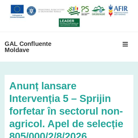
↓
Skip
to
Main
Content
GAL Confluente
Moldave
MEN
Navigare
primară
Anunț lansare
Intervenția 5 – Sprijin
forfetar în sectorul non-
agricol. Apel de selecție
805/000/2/8/2026.